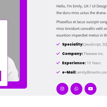
Hello, I’m Emily, UX / UI Des
the duru miss uctus the drana
Phasellus et lacus suscipit co
miss tincidunt convallis velit
esuntion imperdiet metus in t
Speciality:
JavaScript, SQ
Company:
Flewww Inc.
Experience:
10 Years
e-Mail:
emily@martin.co