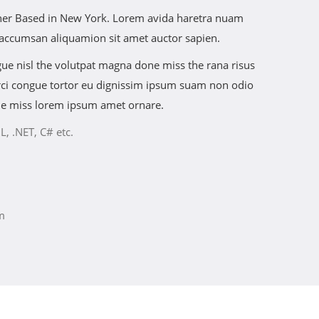
igner Based in New York. Lorem avida haretra nuam
 accumsan aliquamion sit amet auctor sapien.
ngue nisl the volutpat magna done miss the rana risus
 orci congue tortor eu dignissim ipsum suam non odio
he miss lorem ipsum amet ornare.
L, .NET, C# etc.
m