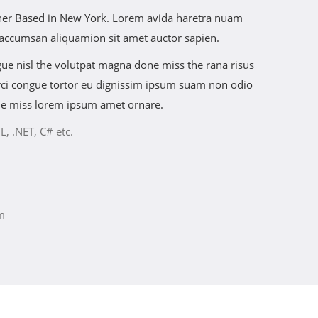
igner Based in New York. Lorem avida haretra nuam
 accumsan aliquamion sit amet auctor sapien.
ngue nisl the volutpat magna done miss the rana risus
 orci congue tortor eu dignissim ipsum suam non odio
he miss lorem ipsum amet ornare.
L, .NET, C# etc.
m