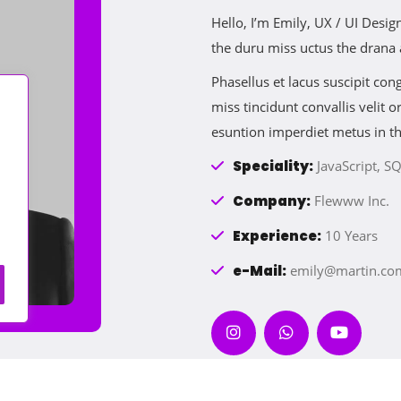
Hello, I’m Emily, UX / UI Des
the duru miss uctus the drana
Phasellus et lacus suscipit co
miss tincidunt convallis velit
esuntion imperdiet metus in t
Speciality:
JavaScript, SQ
Company:
Flewww Inc.
Experience:
10 Years
e-Mail:
emily@martin.co